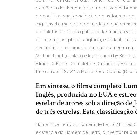
geral Homem de Ferro 2 . Homem de Ferro 2 Fi
existência do Homem de Ferro, o inventor bilion
compartilhar sua tecnologia com as forças armad
inigualável armadura, com medo de que estas i
completos de filmes grátis, Rocketman streaming 
de Tessa (Josephine Langford), estudante aplicad
secundária, no momento em que esta entra na un
Michael Pitiot (dublado e legendado) by Bertiog
Filmes. O Filme - Completo e Dublado by Ezequiel
filmes free. 1:37:32. A Morte Pede Carona (Dubl
Em síntese, o filme completo Lu
Inglês, produzida no EUA e estre
estelar de atores sob a direção d
de três estrelas. Esta classificação
Homem de Ferro 2 . Homem de Ferro 2 Filmes C
existência do Homem de Ferro, o inventor bilion