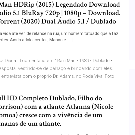
k Man HDRip (2015) Legendado Download
dio 5.1 BluRay 720p | 1080p – Download.
rrent (2020) Dual Áudio 5.1 / Dublado
 vida até ver, de relance na rua, um homem tatuado que a faz
ntes. Ainda adolescentes, Manon e …
sa Diana. 0 comentário em “ Rain Man • 1989 • Dublado •
esposta. vestindo-se de palhaço e brincando com eles.
 entrevista com o próprio Dr. Adams. no Roda Viva. Foto
ull HD Completo Dublado. Filho do
ison) com a atlante Atlanna (Nicole
moa) cresce com a vivência de um
manas de um atlante.