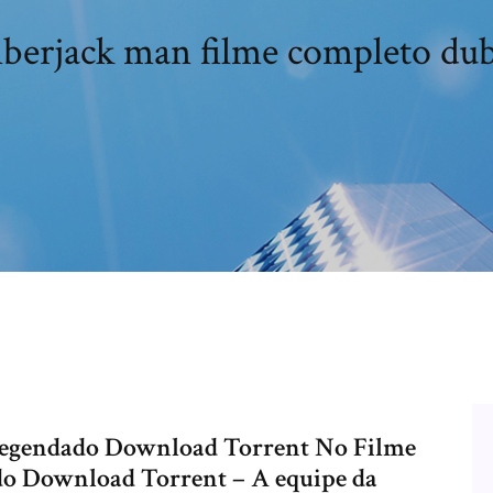
erjack man filme completo du
egendado Download Torrent No Filme
o Download Torrent – A equipe da