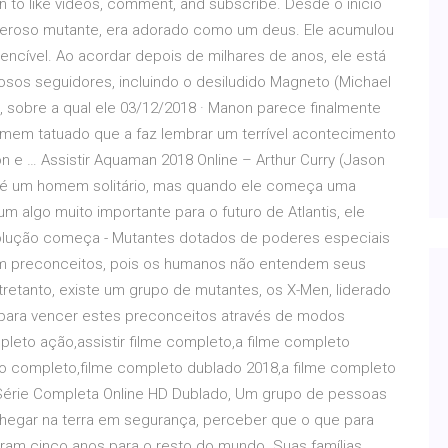
o like videos, comment, and subscribe. Desde o início
poderoso mutante, era adorado como um deus. Ele acumulou
encível. Ao acordar depois de milhares de anos, ele está
sos seguidores, incluindo o desiludido Magneto (Michael
, sobre a qual ele 03/12/2018 · Manon parece finalmente
 homem tatuado que a faz lembrar um terrível acontecimento
 e … Assistir Aquaman 2018 Online – Arthur Curry (Jason
é um homem solitário, mas quando ele começa uma
algo muito importante para o futuro de Atlantis, ele
volução começa - Mutantes dotados de poderes especiais
m preconceitos, pois os humanos não entendem seus
etanto, existe um grupo de mutantes, os X-Men, liderado
ta para vencer estes preconceitos através de modos
pleto ação,assistir filme completo,a filme completo
ao completo,filme completo dublado 2018,a filme completo
 Série Completa Online HD Dublado, Um grupo de pessoas
chegar na terra em segurança, perceber que o que para
oram cinco anos para o resto do mundo. Suas famílias