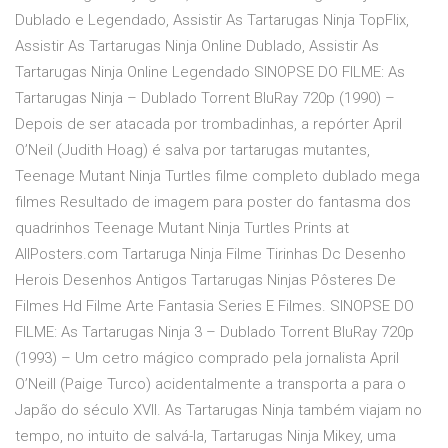
Dublado e Legendado, Assistir As Tartarugas Ninja TopFlix,
Assistir As Tartarugas Ninja Online Dublado, Assistir As
Tartarugas Ninja Online Legendado SINOPSE DO FILME: As
Tartarugas Ninja – Dublado Torrent BluRay 720p (1990) –
Depois de ser atacada por trombadinhas, a repórter April
O’Neil (Judith Hoag) é salva por tartarugas mutantes,
Teenage Mutant Ninja Turtles filme completo dublado mega
filmes Resultado de imagem para poster do fantasma dos
quadrinhos Teenage Mutant Ninja Turtles Prints at
AllPosters.com Tartaruga Ninja Filme Tirinhas Dc Desenho
Herois Desenhos Antigos Tartarugas Ninjas Pôsteres De
Filmes Hd Filme Arte Fantasia Series E Filmes. SINOPSE DO
FILME: As Tartarugas Ninja 3 – Dublado Torrent BluRay 720p
(1993) – Um cetro mágico comprado pela jornalista April
O’Neill (Paige Turco) acidentalmente a transporta a para o
Japão do século XVII. As Tartarugas Ninja também viajam no
tempo, no intuito de salvá-la, Tartarugas Ninja Mikey, uma