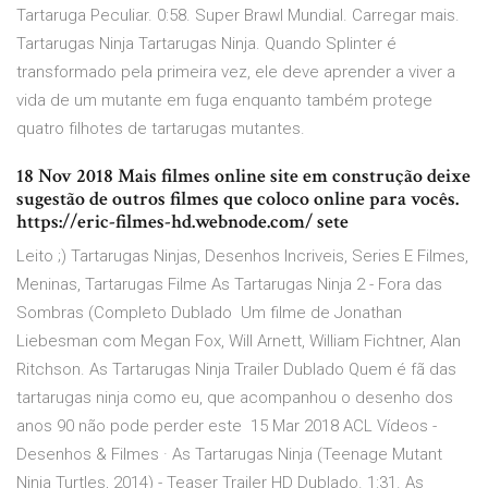
Tartaruga Peculiar. 0:58. Super Brawl Mundial. Carregar mais.
Tartarugas Ninja Tartarugas Ninja. Quando Splinter é
transformado pela primeira vez, ele deve aprender a viver a
vida de um mutante em fuga enquanto também protege
quatro filhotes de tartarugas mutantes.
18 Nov 2018 Mais filmes online site em construção deixe
sugestão de outros filmes que coloco online para vocês.
https://eric-filmes-hd.webnode.com/ sete
Leito ;) Tartarugas Ninjas, Desenhos Incriveis, Series E Filmes,
Meninas, Tartarugas Filme As Tartarugas Ninja 2 - Fora das
Sombras (Completo Dublado Um filme de Jonathan
Liebesman com Megan Fox, Will Arnett, William Fichtner, Alan
Ritchson. As Tartarugas Ninja Trailer Dublado Quem é fã das
tartarugas ninja como eu, que acompanhou o desenho dos
anos 90 não pode perder este 15 Mar 2018 ACL Vídeos -
Desenhos & Filmes · As Tartarugas Ninja (Teenage Mutant
Ninja Turtles, 2014) - Teaser Trailer HD Dublado. 1:31. As