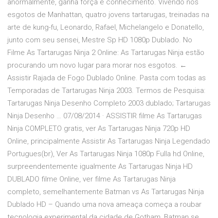
anormalmente, ganha força e conhecimento. Vivendo nos
esgotos de Manhattan, quatro jovens tartarugas, treinadas na
arte de kung-fu, Leonardo, Rafael, Michelangelo e Donatello,
junto com seu sensei, Mestre Sp HD 1080p Dublado. No
Filme As Tartarugas Ninja 2 Online: As Tartarugas Ninja estão
procurando um novo lugar para morar nos esgotos. ←
Assistir Rajada de Fogo Dublado Online. Pasta com todas as
Temporadas de Tartarugas Ninja 2003. Termos de Pesquisa:
Tartarugas Ninja Desenho Completo 2003 dublado; Tartarugas
Ninja Desenho … 07/08/2014 · ASSISTIR filme As Tartarugas
Ninja COMPLETO gratis, ver As Tartarugas Ninja 720p HD
Online, principalmente Assistir As Tartarugas Ninja Legendado
Portugues(br), Ver As Tartarugas Ninja 1080p Fulla hd Online,
surpreendentemente igualmente As Tartarugas Ninja HD
DUBLADO filme Online, ver filme As Tartarugas Ninja
completo, semelhantemente Batman vs As Tartarugas Ninja
Dublado HD – Quando uma nova ameaça começa a roubar
tecnologia experimental da cidade de Gotham, Batman se