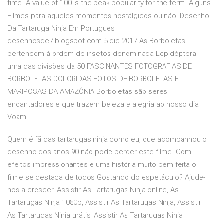
time. A value of 100 is the peak popularity for the term. Alguns
Filmes para aqueles momentos nostálgicos ou não! Desenho
Da Tartaruga Ninja Em Portugues
desenhosde7.blogspot.com 5 dic 2017 As Borboletas
pertencem à ordem de insetos denominada Lepidóptera
uma das divisões da 50 FASCINANTES FOTOGRAFIAS DE
BORBOLETAS COLORIDAS FOTOS DE BORBOLETAS E
MARIPOSAS DA AMAZÔNIA Borboletas são seres
encantadores e que trazem beleza e alegria ao nosso dia
Voam …
Quem é fã das tartarugas ninja como eu, que acompanhou o
desenho dos anos 90 não pode perder este filme. Com
efeitos impressionantes e uma história muito bem feita o
filme se destaca de todos Gostando do espetáculo? Ajude-
nos a crescer! Assistir As Tartarugas Ninja online, As
Tartarugas Ninja 1080p, Assistir As Tartarugas Ninja, Assistir
As Tartarugas Ninja grátis, Assistir As Tartarugas Ninja