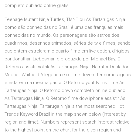
completo dublado online gratis.
Teenage Mutant Ninja Turtles, TMNT ou As Tartarugas Ninja
como são conhecidas no Brasil é uma das franquias mais
conhecidas no mundo. Os personagens são astros dos
quadrinhos, desenhos animados, séries de tv e filmes, sendo
que ontem estrelaram o quarto filme em live-action, dirigidos
por Jonathan Liebesman e produzido por Michael Bay. O
Retorno assisti tvolink As Tartarugas Ninja. Narrator Dublador
Mitchell Whitfield A legenda e o filme devem ter nomes iguais
e estarem na mesma pasta. O Retorno yout tv link filme As
Tartarugas Ninja. O Retorno down completo online dublado
As Tartarugas Ninja. O Retorno filme dow iphone assistir As
Tartarugas Ninja. Tartaruga Ninja is the most searched Hot
Trends Keyword Brazil in the map shown below (Interest by
region and time). Numbers represent search interest relative
to the highest point on the chart for the given region and